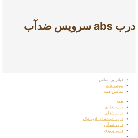
درب abs سرویس ضدآب
فیلتر بر اساس :
موضوعات
نمایش همه
همه
درب تجاری
درب داخلی
درب شیشه ای اتوماتیک
درب ضدآب
درب ورودی