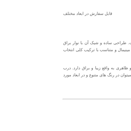
قابل سفارش در ابعاد مختلف
اول خریداران است. طراحی ساده و شیک آن با نوار براق
مودی کار شده چشمگیر است. دستگیره درب لوکس mdf با رنگ پلی اورتان 5008 مینیمال و متناسب با ترکیب کلی انتخاب
 ظاهری به واقع زیبا و براق دارد. درب
ین درب را می­توان در رنگ ­های متنوع و در ابعاد مورد