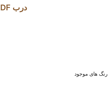
درب MDF با رنگ پلی اورتان 5008
رنگ های موجود