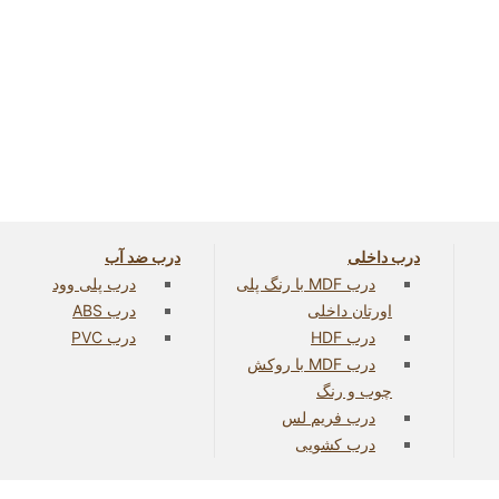
درب داخلی
درب ضد آب
درب MDF با رنگ پلی
درب پلی وود
اورتان داخلی
درب ABS
درب HDF
درب PVC
درب MDF با روکش
چوب و رنگ
درب فریم لس
درب کشویی