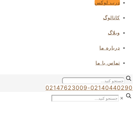
درب لوکس
کاتالوگ
وبلاگ
درباره ما
تماس با ما
02147623009-02140440290
✕