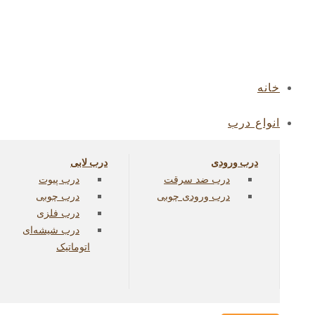
خانه
انواع درب
درب ورودی
درب لابی
درب ضد سرقت
درب پیوت
درب ورودی چوبی
درب چوبی
درب فلزی
درب شیشه‌ای
اتوماتیک