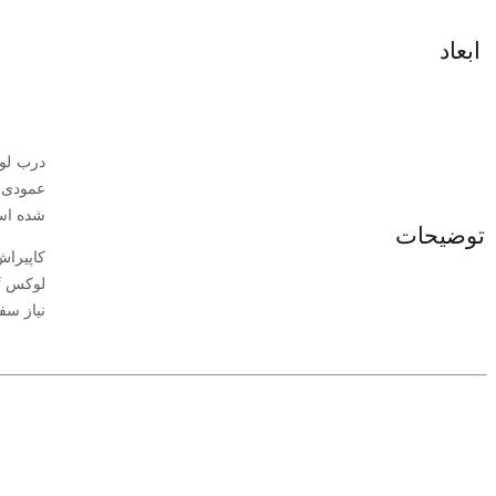
ابعاد
شده اس
توضیحات
کاپیراش
نیاز سف