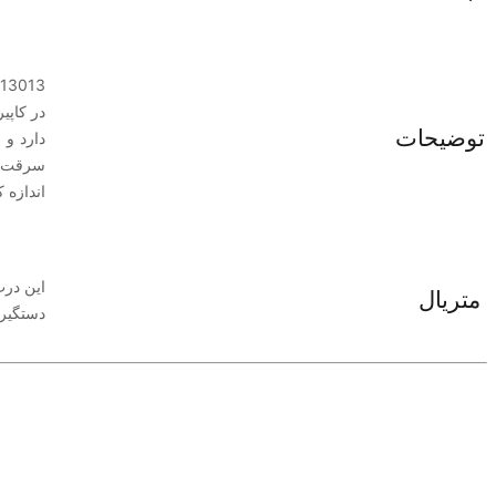
توضیحات
دارد و
اندازه کف آن 18 
این در
متریال
دستگیره