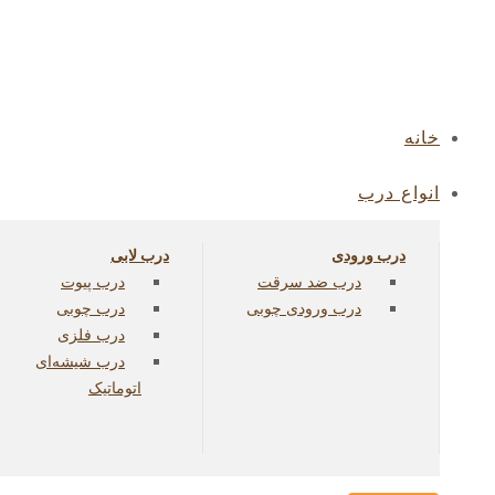
خانه
انواع درب
درب ورودی
درب لابی
درب ضد سرقت
درب پیوت
درب ورودی چوبی
درب چوبی
درب فلزی
درب شیشه‌ای
اتوماتیک