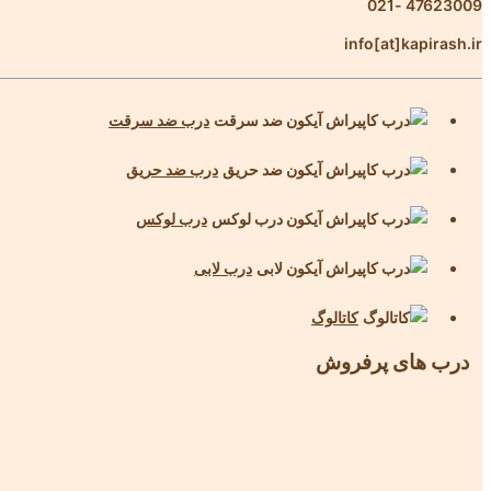
47623009 -021
info[at]kapirash.ir
درب ضد سرقت
درب ضد حریق
درب لوکس
درب لابی
کاتالوگ
درب های پرفروش