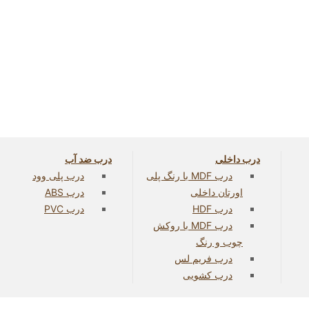
درب داخلی
درب ضد آب
درب MDF با رنگ پلی
درب پلی وود
اورتان داخلی
درب ABS
درب HDF
درب PVC
درب MDF با روکش
چوب و رنگ
درب فریم لس
درب کشویی