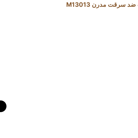
د سرقت مدرن M13013