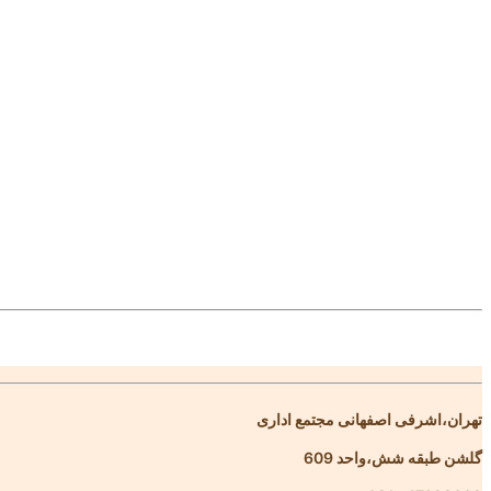
تهران،اشرفی اصفهانی مجتمع اداری
گلشن طبقه شش،واحد 609