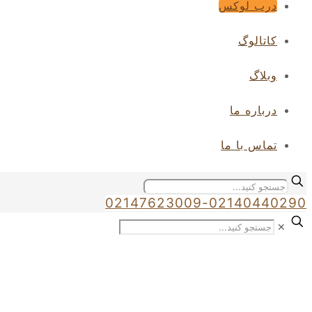
درب لوکس
کاتالوگ
وبلاگ
درباره ما
تماس با ما
02147623009-02140440290
✕