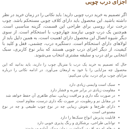
اجزای درب چوبی
اگر تصمیم به خرید درب چوبی دارید؛ باید نکاتی را در زمان خرید در نظر
داشته باشید. این محصول باید دارای کلاف چوبی مستحکم باشد. چوب
درخت نراد روسی برای طراحی این قسمت، گزینه مناسبی است.
هم‌چنین یک درب چوبی نیازمند چهارچوب با استحکام است. از سوی
دیگر شیوه اتصال این محصول دارای اهمیت است، به همین دلیل باید از
لولاهای دارای استحکام است. دستگیره درب، چشمی، قفل و کلید با
کیفیت، از دیگر اجزای درب چوبی هستند که بنابر نوع کاربری، سبک
انتخابی برای درب و سلیقه مشتری انتخاب می‌شوند.
حال که تصمیم به خرید یک درب با متریال چوب را دارید، باید بدانید که این
محصول چه مزایایی را با خود به ارمغان می‌آورد. در ادامه نکاتی را درباره
مزایای چوب برای درب، بیان می‌کنیم:
سبک است وایمنی زیادی دارد
مقاومت زیادی در برابر ضربه و فشار دارد
در صورت نگه داری و مراقبت زیبایی، نمای ظاهری آن حفظ خواهد شد
در مقابل نم و رطوبت، در صورت نگه داری درست، مقاوم است
دارای طرح‌ها و نقوش زیبایی چه در نوع چوب طبیعی و چه در نوع
مصنوعی است
قابلیت پذیرش انواع سبک‌ها را دارد
توانایی طراحی، برشکاری و رنگ پذیری خوبی دارد
درهای ام دی اف در کوتاه‌ترین زمان ممکن آماده می‌شوند