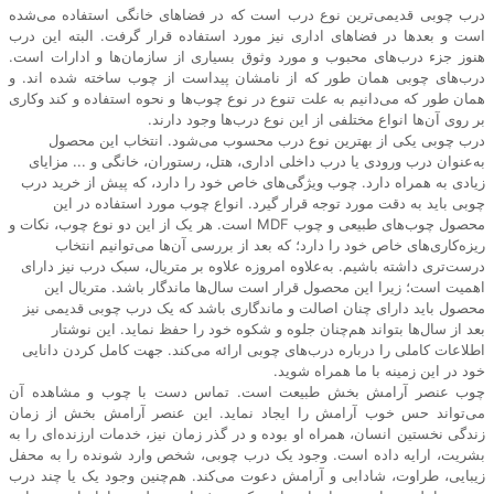
درب چوبی قدیمی‌ترین نوع درب است که در فضاهای خانگی استفاده می‌شده
است و بعدها در فضاهای اداری نیز مورد استفاده قرار گرفت. البته این درب
هنوز جزء درب‌های محبوب و مورد وثوق بسیاری از سازمان‌ها و ادارات است.
درب‌های چوبی همان طور که از نامشان پیداست از چوب ساخته شده اند. و
همان طور که می‌دانیم به علت تنوع در نوع چوب‌ها و نحوه استفاده و کند وکاری
بر روی آن‌ها انواع مختلفی از این نوع درب‌ها وجود دارند.
درب چوبی یکی از بهترین نوع درب محسوب می‌شود. انتخاب این محصول
به‌عنوان درب ورودی یا درب داخلی اداری، هتل، رستوران، خانگی و ... مزایای
زیادی به همراه دارد. چوب ویژگی‌های خاص خود را دارد، که پیش از خرید درب
چوبی باید به دقت مورد توجه قرار گیرد. انواع چوب مورد استفاده در این
محصول چوب‌های طبیعی و چوب MDF است. هر یک از این دو نوع چوب، نکات و
ریزه‌کاری‌های خاص خود را دارد؛ که بعد از بررسی آن‌ها می‌توانیم انتخاب
درست‌تری داشته باشیم. به‌علاوه امروزه علاوه بر متریال، سبک درب نیز دارای
اهمیت است؛ زیرا این محصول قرار است سال‌ها ماندگار باشد. متریال این
محصول باید دارای چنان اصالت و ماندگاری باشد که یک درب چوبی قدیمی نیز
بعد از سال‌ها بتواند هم‌چنان جلوه و شکوه خود را حفظ نماید. این نوشتار
اطلاعات کاملی را درباره درب‌های چوبی ارائه می‌کند. جهت کامل کردن دانایی
خود در این زمینه با ما همراه شوید.
چوب عنصر آرامش بخش طبیعت است. تماس دست با چوب و مشاهده آن
می‌تواند حس خوب آرامش را ایجاد نماید. این عنصر آرامش بخش از زمان
زندگی نخستین انسان، همراه او بوده و در گذر زمان نیز، خدمات ارزنده‌ای را به
بشریت، ارایه داده است. وجود یک درب چوبی، شخص وارد شونده را به محفل
زیبایی، طراوت، شادابی و آرامش دعوت می‌کند. هم‌چنین وجود یک یا چند درب