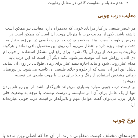
عدم مقابله و مقاومت کافی در مقابل رطوبت
معایب درب چوبی
هر عنصر طبیعی در کنار مزایای خوبی که به‌همراه دارد، معایبی نیز ممکن است
داشته باشد. یکی از معایب درب با متریال چوب، آن است که ممکن است در
معرض رطوبت آسیب ببیند. به‌خصوص درب با چوب طبیعی در این زمینه نیاز به
دقت و توجه ویژه دارد و انتظار می‌رود آب روی این محصول باقی نماند و هرگونه
رطوبت به‌سرعت از روی آن پاک شود. برای رفع این مشکل استفاده از چوب ام
دی اف با روکش ضد آب توصیه می‌شود. نکته دیگر آن است که این درب باید
مدام غبار روبی شود و نباید اجازه دهید غبار برای زمان طولانی بر روی آن بماند.
دیلیل این امر آن است که از جلوه و جلای طبیعی آن کاسته می‌شود. در دوره‌های
زمانی مشخص استفاده از رنگ و جلا برای درب با چوب طبیعی نیز توصیه
می‌شود.
بر قیمت درب چوبی موارد بسیاری می‌تواند تاثیرگذار باشد. از این رو نام بردن
تنها از یک عامل برای آن امر شایسته و درست نیست. با توجه به وضعیت فلی
بازار ایرن، می‌توان گفت عوامل مهم و تاثیرگذار بر قیمت درب چوبی عبارت‌اند
از:
نوع چوب
چوب‌های مختلف قیمت متقاوتی دارند. از آن جا که اصلی‌ترین ماده یا