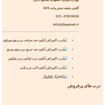
گلشن طبقه شش،واحد 609
47623009 -021
info[at]kapirash.ir
درب ضد سرقت
درب ضد حریق
درب لوکس
درب لابی
کاتالوگ
درب های پرفروش