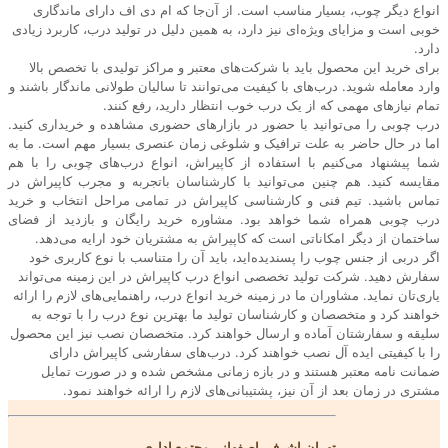
انواع دیگر چوب، بسیار مناسب است. از آن‌جا که ام دی اف دارای ماندگاری
خوبی است و مزایای ویژه‌ای نیز دارد، به همین دلیل در تولید درب، کاربرد زیادی
دارد.
برای خرید این محصول باید با شرکت‌های معتبر و مراکز تولیدی با تخصص بالا
وارد معامله شوید. درب‌های با کیفیت می‌توانند تا سالیان طولانی ماندگار باشند و
تمام نیازهای مهمی که از یک درب خوب انتظار دارید، رفع کنند.
درب چوبی را می‌توانید با حضور در بازارهای حضوری مشاهده و خریداری کنید.
اما در حال حاضر به علت ترافیک و شلوغی زمان عنصری بسیار مهم است. ما به
شما پیشنهاد می‌کنیم با استفاده از کاپیراش، انواع درب‌های چوبی را با هم
مقایسه کنید. هم چنین می‌توانید با کارشناسان باتجربه و مجرب کاپیراش در
تماس باشید. تیم فنی و کارشناسی کاپیراش در تمامی مراحل انتخاب و خرید
درب چوبی همراه شما خواهد بود. مشاوره خرید رایگان و بازدید از فضای
ساختمان از دیگر امکاناتی است که کاپیراش به مشتریان خود ارایه می‌دهد.
اگر دربی از جنس چوب را پسندیده‌اید، باید آن را متناسب با نوع کاربری خود
سفارش دهید. شرکت تولید تخصصی انواع درب کاپیراش در این زمینه می‌تواند
یاری‌تان نماید. مشاوران ما در زمینه خرید انواع درب، راهنمایی‌های لازم را ارائه
خواهند کرد و متخصصان و کارشناسان تولید ما بهترین نوع درب را با توجه به
سلیقه و سفارشتان آماده و ارسال خواهند کرد. متخصصان نصب نیز این محصول
را با کیفیتی ایده آل نصب خواهند کرد. درب‌های سفارشی کاپیراش دارای
ضمانت نامه معتبر هستند و در بازه زمانی مشخص شده و در صورت تمایل
مشتری در زمان بعد از آن نیز، پشتیبانی‌های لازم را ارائه خواهند نمود.
تهران،اشرفی اصفهانی مجتمع اداری