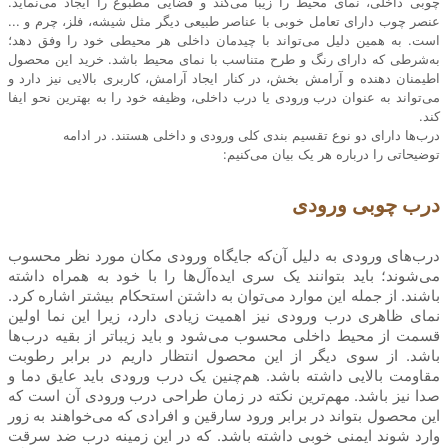
چوبی داخلی، نمای محیط را زیبا می‌کند و فضایی مطبوع را ایجاد می‌نماید.
عنصر چوب دارای تعامل خوبی با عناصر طبیعی دیگر مثل شیشه، فلز، چرم و ...
است. به همین دلیل می‌تواند با چیدمان داخلی هر محیطی خود را وفق دهد؛
به‌شرطی که دارای رنگ و طرح متناسب با نمای محیط باشد. خرید این محصول
اطیمنان دهنده و آرامش بخش، در کنار ایجاد آرامش، کاربری بالایی نیز دارد و
می‌تواند به عنوان درب ورودی یا درب داخلی، وظیفه خود را به بهترین نحو ایفا
کند.
درب‌ها دارای دو نوع تقسیم بندی کلی ورودی و داخلی هستند. در ادامه
توضیحاتی را درباره هر یک بیان می‌کنیم:
درب چوبی ورودی
درب‌های ورودی به دلیل آن‌که جایگاه ورودی مکان مورد نظر محسوب
می‌شوند؛ باید بتوانند یک سری ایده‌آل‌ها را با خود به همراه داشته
باشند. از جمله این موارد می‌توان به داشتن استحکام بیشتر اشاره کرد.
نمای ظاهری درب ورودی نیز اهمیت زیادی دارد، زیرا این نما اولین
قسمت از محیط داخلی محسوب می‌شود و باید زیباتر از بقیه درب‌ها
باشد. از سوی دیگر از این محصول انتظار داریم در برابر رطوبت
مقاومت بالایی داشته باشد. هم‌چنین یک درب ورودی باید عایق دما و
صدا نیز باشد. مهم‌ترین نکته در زمان طراحی درب ورودی آن است که
این محصول بتواند در برابر ورود سارقین و افرادی که می‌خواهند به زور
وارد شوند ایمنی خوبی داشته باشد. که در این زمینه درب ضد سرقت